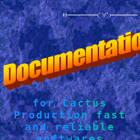
ｷﾀ━━━━━━(ﾟ∀ﾟ)━━━━━━ !!!!
for Cactus
Production fast
and reliable
softwares